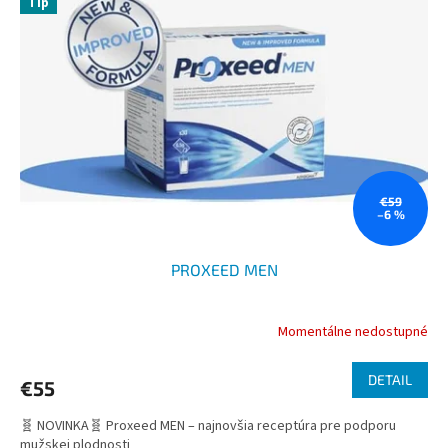
Tip
i
d
s
u
p
k
r
t
o
o
d
v
u
k
t
o
€59
–6 %
v
PROXEED MEN
Momentálne nedostupné
DETAIL
€55
🧬 NOVINKA🧬 Proxeed MEN – najnovšia receptúra pre podporu
mužskej plodnosti