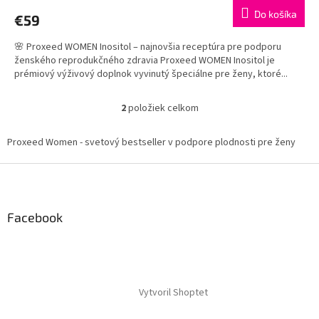
Do košíka
€59
🌸 Proxeed WOMEN Inositol – najnovšia receptúra pre podporu
ženského reprodukčného zdravia Proxeed WOMEN Inositol je
prémiový výživový doplnok vyvinutý špeciálne pre ženy, ktoré...
2
položiek celkom
O
v
l
Proxeed Women - svetový bestseller v podpore plodnosti pre ženy
á
d
Z
a
á
c
p
i
ä
Facebook
e
t
p
i
r
v
e
k
y
Vytvoril Shoptet
v
ý