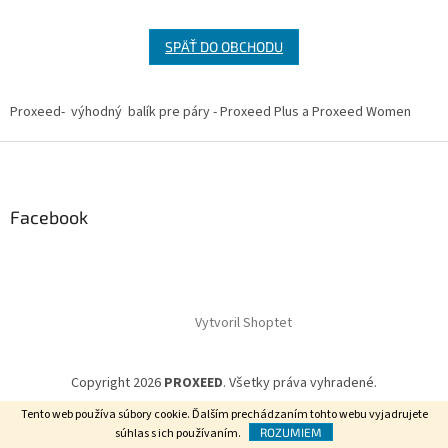
SPÄŤ DO OBCHODU
Proxeed- výhodný balík pre páry - Proxeed Plus a Proxeed Women
Z
á
p
ä
Facebook
t
i
e
Vytvoril Shoptet
Copyright 2026
PROXEED
. Všetky práva vyhradené.
Tento web používa súbory cookie. Ďalším prechádzaním tohto webu vyjadrujete
súhlas s ich používaním.
ROZUMIEM